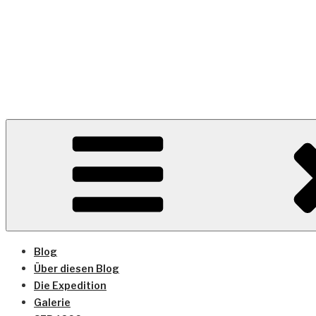
Zum
Inhalt
springen
ARCHAEO LOUNGE
The Archaeology-Blog of CRC 1266
Blog
Über diesen Blog
Die Expedition
Galerie