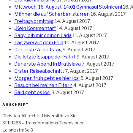
Mittwoch, 16. August, 14:01 Gymnasul Stolniceni
16. 
Männer die auf Scherben starren
16. August 2017
Freitagvormittag
14. August 2017
„Kein Kommentar“
14. August 2017
Baby leih mir deinen Lada
11. August 2017
Tag zwei auf dem Feld
10. August 2017
Der erste Arbeitstag
9. August 2017
Die letzte Etappe der Fahrt
9. August 2017
Der erste Abend in Bratislava
7. August 2017
Erster Reiseabschnitt
7. August 2017
Morgen früh geht es hier los!
5. August 2017
Besuch bei meinen Eltern
4. August 2017
Bald geht es los!
3. August 2017
ANSCHRIFT
Christian-Albrechts-Universität zu Kiel
SFB 1266 – TransformationsDimensionen
Leibnizstraße 3