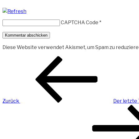
CAPTCHA Code
*
Diese Website verwendet Akismet, um Spam zu reduziere
Beitragsnavigation
Vorheriger
Beitrag
Zurück
Der letzte
Nächster
Beitrag