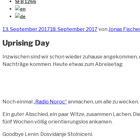
SFB 1266
Veröffentlicht
13. September 2017
18. September 2017
von
Jonas Fische
am
Uprising Day
Inzwischen sind wir schon wieder zuhause angekommen, 
Nachträge kommen. Heute etwas zum Abreisetag:
Noch einmal
„Radio Noroc“
anmachen, um alle zu wecken. 
Ein guter Abschied, ein paar Witze, zusammen Lachen. Die
fünf Wochen völlig orientierungslos ankamen.
Goodbye Lenin. Dosvidanje Stolniceni.