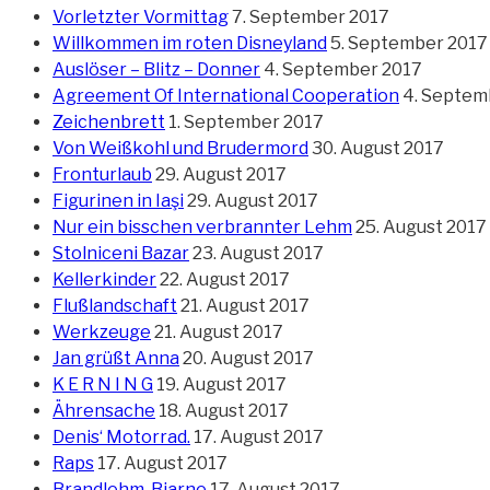
Vorletzter Vormittag
7. September 2017
Willkommen im roten Disneyland
5. September 2017
Auslöser – Blitz – Donner
4. September 2017
Agreement Of International Cooperation
4. Septem
Zeichenbrett
1. September 2017
Von Weißkohl und Brudermord
30. August 2017
Fronturlaub
29. August 2017
Figurinen in Iaşi
29. August 2017
Nur ein bisschen verbrannter Lehm
25. August 2017
Stolniceni Bazar
23. August 2017
Kellerkinder
22. August 2017
Flußlandschaft
21. August 2017
Werkzeuge
21. August 2017
Jan grüßt Anna
20. August 2017
K E R N I N G
19. August 2017
Ährensache
18. August 2017
Denis‘ Motorrad.
17. August 2017
Raps
17. August 2017
Brandlehm-Bjarne
17. August 2017