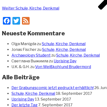
Weiter
Schule, Kirche, Denkmal
Facebook
Twitter
Feed
Neueste Kommentare
Olga Manigda
zu
Schule, Kirche, Denkmal
Jonas Fischer
zu
Schule, Kirche, Denkmal
Archaeology Student
zu
Schule, Kirche, Denkmal
Светлана Выжиила
zu
Uprising Day
U.K. & G.H.
zu
Von Weißkohl und Brudermord
Alle Beiträge
Der Grabungscomic jetzt gedruckt erhältlich!
26. Jun
Schule, Kirche, Denkmal
18. September 2017
Uprising Day
13. September 2017
Der letzte Tag
7. September 2017