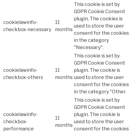
This cookie is set by
GDPR Cookie Consent
plugin. The cookies is
cookielawinfo-
11
used to store the user
checkbox-necessary
months
consent for the cookies
in the category
"Necessary".
This cookie is set by
GDPR Cookie Consent
cookielawinfo-
11
plugin. The cookie is
checkbox-others
months
used to store the user
consent for the cookies
in the category "Other.
This cookie is set by
GDPR Cookie Consent
cookielawinfo-
plugin. The cookie is
11
checkbox-
used to store the user
months
performance
consent for the cookies