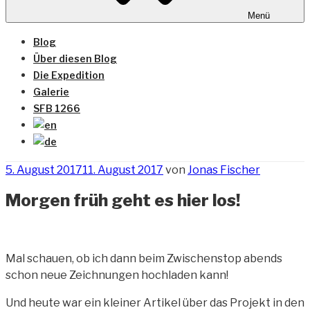
Menü
Blog
Über diesen Blog
Die Expedition
Galerie
SFB 1266
Veröffentlicht
5. August 2017
11. August 2017
von
Jonas Fischer
am
Morgen früh geht es hier los!
Mal schauen, ob ich dann beim Zwischenstop abends
schon neue Zeichnungen hochladen kann!
Und heute war ein kleiner Artikel über das Projekt in den