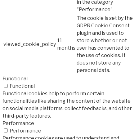
in the category
"Performance".
The cookie is set by the
GDPR Cookie Consent
plugin and is used to
11
store whether or not
viewed_cookie_policy
months
user has consented to
the use of cookies. It
does not store any
personal data.
Functional
Functional
Functional cookies help to perform certain
functionalities like sharing the content of the website
on social media platforms, collect feedbacks, and other
third-party features.
Performance
Performance
Performance cookies are used to understand and