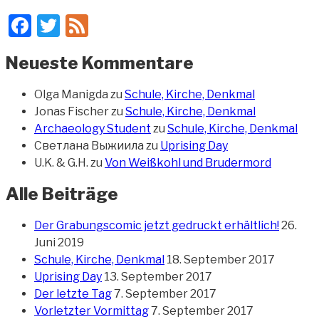
Facebook
Twitter
Feed
Neueste Kommentare
Olga Manigda
zu
Schule, Kirche, Denkmal
Jonas Fischer
zu
Schule, Kirche, Denkmal
Archaeology Student
zu
Schule, Kirche, Denkmal
Светлана Выжиила
zu
Uprising Day
U.K. & G.H.
zu
Von Weißkohl und Brudermord
Alle Beiträge
Der Grabungscomic jetzt gedruckt erhältlich!
26.
Juni 2019
Schule, Kirche, Denkmal
18. September 2017
Uprising Day
13. September 2017
Der letzte Tag
7. September 2017
Vorletzter Vormittag
7. September 2017