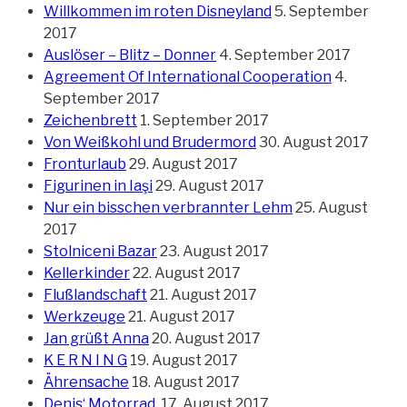
Willkommen im roten Disneyland
5. September
2017
Auslöser – Blitz – Donner
4. September 2017
Agreement Of International Cooperation
4.
September 2017
Zeichenbrett
1. September 2017
Von Weißkohl und Brudermord
30. August 2017
Fronturlaub
29. August 2017
Figurinen in Iaşi
29. August 2017
Nur ein bisschen verbrannter Lehm
25. August
2017
Stolniceni Bazar
23. August 2017
Kellerkinder
22. August 2017
Flußlandschaft
21. August 2017
Werkzeuge
21. August 2017
Jan grüßt Anna
20. August 2017
K E R N I N G
19. August 2017
Ährensache
18. August 2017
Denis‘ Motorrad.
17. August 2017