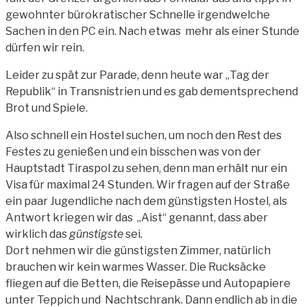
gewohnter bürokratischer Schnelle irgendwelche
Sachen in den PC ein. Nach etwas mehr als einer Stunde
dürfen wir rein.
Leider zu spät zur Parade, denn heute war „Tag der
Republik“ in Transnistrien und es gab dementsprechend
Brot und Spiele.
Also schnell ein Hostel suchen, um noch den Rest des
Festes zu genießen und ein bisschen was von der
Hauptstadt Tiraspol zu sehen, denn man erhält nur ein
Visa für maximal 24 Stunden. Wir fragen auf der Straße
ein paar Jugendliche nach dem günstigsten Hostel, als
Antwort kriegen wir das „Aist“ genannt, dass aber
wirklich das
günstigste
sei
.
Dort nehmen wir die günstigsten Zimmer, natürlich
brauchen wir kein warmes Wasser. Die Rucksäcke
fliegen auf die Betten, die Reisepässe und Autopapiere
unter Teppich und Nachtschrank. Dann endlich ab in die