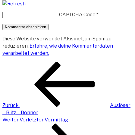
CAPTCHA Code
*
Diese Website verwendet Akismet, um Spam zu
reduzieren.
Erfahre, wie deine Kommentardaten
verarbeitet werden.
Beitragsnavigation
Vorheriger
Beitrag
Zurück
Auslöser
– Blitz – Donner
Nächster
Weiter
Vorletzter Vormittag
Beitrag