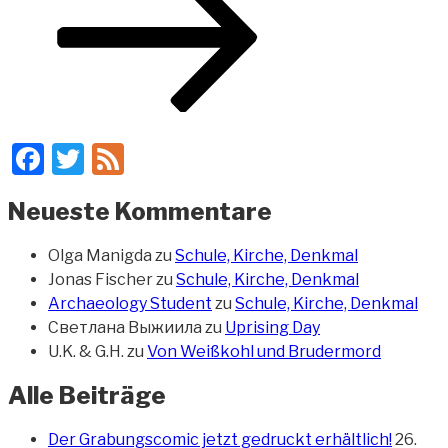
Facebook
Twitter
Feed
Neueste Kommentare
Olga Manigda
zu
Schule, Kirche, Denkmal
Jonas Fischer
zu
Schule, Kirche, Denkmal
Archaeology Student
zu
Schule, Kirche, Denkmal
Светлана Выжиила
zu
Uprising Day
U.K. & G.H.
zu
Von Weißkohl und Brudermord
Alle Beiträge
Der Grabungscomic jetzt gedruckt erhältlich!
26.