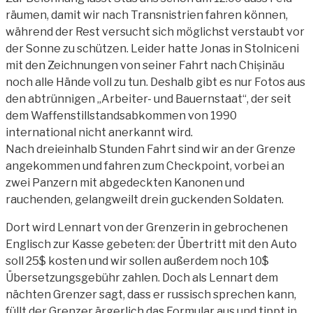
räumen, damit wir nach Transnistrien fahren können,
während der Rest versucht sich möglichst verstaubt vor
der Sonne zu schützen. Leider hatte Jonas in Stolniceni
mit den Zeichnungen von seiner Fahrt nach Chișinău
noch alle Hände voll zu tun. Deshalb gibt es nur Fotos aus
den abtrünnigen „Arbeiter- und Bauernstaat“, der seit
dem Waffenstillstandsabkommen von 1990
international nicht anerkannt wird.
Nach dreieinhalb Stunden Fahrt sind wir an der Grenze
angekommen und fahren zum Checkpoint, vorbei an
zwei Panzern mit abgedeckten Kanonen und
rauchenden, gelangweilt drein guckenden Soldaten.
Dort wird Lennart von der Grenzerin in gebrochenen
Englisch zur Kasse gebeten: der Übertritt mit den Auto
soll 25$ kosten und wir sollen außerdem noch 10$
Übersetzungsgebühr zahlen. Doch als Lennart dem
nächten Grenzer sagt, dass er russisch sprechen kann,
füllt der Grenzer ärgerlich das Formular aus und tippt in