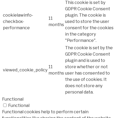
This cookie is set by
GDPR Cookie Consent
cookielawinfo-
plugin. The cookie is
11
checkbox-
used to store the user
months
performance
consent for the cookies
in the category
"Performance".
The cookie is set by the
GDPR Cookie Consent
plugin and is used to
11
store whether or not
viewed_cookie_policy
months
user has consented to
the use of cookies. It
does not store any
personal data.
Functional
Functional
Functional cookies help to perform certain