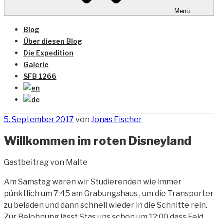
Menü
Blog
Über diesen Blog
Die Expedition
Galerie
SFB 1266
Veröffentlicht
5. September 2017
von
Jonas Fischer
am
Willkommen im roten Disneyland
Gastbeitrag von Malte
Am Samstag waren wir Studierenden wie immer
pünktlich um 7:45 am Grabungshaus , um die Transporter
zu beladen und dann schnell wieder in die Schnitte rein.
Zur Belohnung lässt Stas uns schon um 12:00 dass Feld