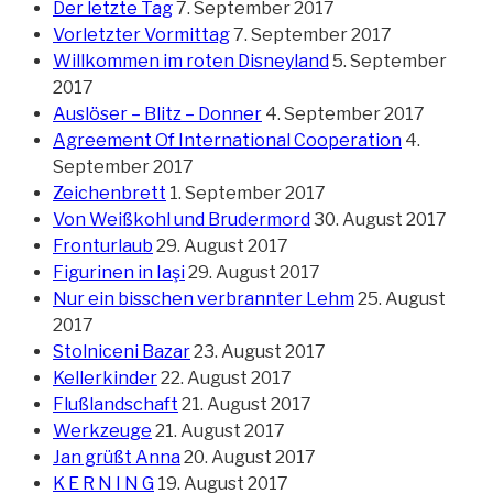
Der letzte Tag
7. September 2017
Vorletzter Vormittag
7. September 2017
Willkommen im roten Disneyland
5. September
2017
Auslöser – Blitz – Donner
4. September 2017
Agreement Of International Cooperation
4.
September 2017
Zeichenbrett
1. September 2017
Von Weißkohl und Brudermord
30. August 2017
Fronturlaub
29. August 2017
Figurinen in Iaşi
29. August 2017
Nur ein bisschen verbrannter Lehm
25. August
2017
Stolniceni Bazar
23. August 2017
Kellerkinder
22. August 2017
Flußlandschaft
21. August 2017
Werkzeuge
21. August 2017
Jan grüßt Anna
20. August 2017
K E R N I N G
19. August 2017