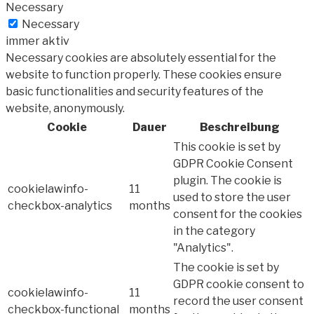
Necessary
Necessary
immer aktiv
Necessary cookies are absolutely essential for the
website to function properly. These cookies ensure
basic functionalities and security features of the
website, anonymously.
Cookie
Dauer
Beschreibung
This cookie is set by
GDPR Cookie Consent
plugin. The cookie is
cookielawinfo-
11
used to store the user
checkbox-analytics
months
consent for the cookies
in the category
"Analytics".
The cookie is set by
GDPR cookie consent to
cookielawinfo-
11
record the user consent
checkbox-functional
months