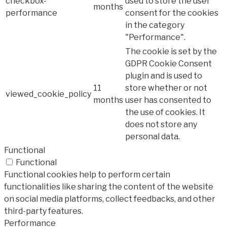
checkbox-
used to store the user
months
performance
consent for the cookies
in the category
"Performance".
The cookie is set by the
GDPR Cookie Consent
plugin and is used to
11
store whether or not
viewed_cookie_policy
months
user has consented to
the use of cookies. It
does not store any
personal data.
Functional
Functional
Functional cookies help to perform certain
functionalities like sharing the content of the website
on social media platforms, collect feedbacks, and other
third-party features.
Performance