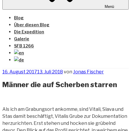
Menü
Blog
Über diesen Blog
Die Expedition
Galerie
SFB 1266
Veröffentlicht
16. August 2017
13. Juli 2018
von
Jonas Fischer
am
Männer die auf Scherben starren
Als ich am Grabungsort ankomme, sind Vitali, Slava und
Stas damit beschäftigt, Vitalis Grube zur Dokumentation
herzurichten. Erst stehen und hocken sie grübelnd
davor. Den Blick auf das Profil gerichtet, in welchem eine