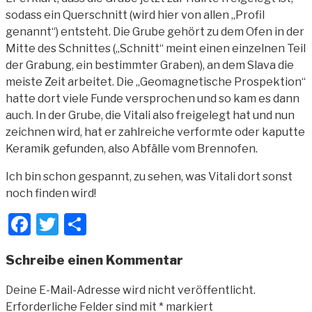
sodass ein Querschnitt (wird hier von allen „Profil
genannt“) entsteht. Die Grube gehört zu dem Ofen in der
Mitte des Schnittes („Schnitt“ meint einen einzelnen Teil
der Grabung, ein bestimmter Graben), an dem Slava die
meiste Zeit arbeitet. Die „Geomagnetische Prospektion“
hatte dort viele Funde versprochen und so kam es dann
auch. In der Grube, die Vitali also freigelegt hat und nun
zeichnen wird, hat er zahlreiche verformte oder kaputte
Keramik gefunden, also Abfälle vom Brennofen.
Ich bin schon gespannt, zu sehen, was Vitali dort sonst
noch finden wird!
Facebook
Twitter
Teilen
Schreibe einen Kommentar
Deine E-Mail-Adresse wird nicht veröffentlicht.
Erforderliche Felder sind mit
*
markiert