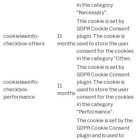
in the category
"Necessary".
This cookie is set by
GDPR Cookie Consent
cookielawinfo-
11
plugin. The cookie is
checkbox-others
months
used to store the user
consent for the cookies
in the category "Other.
This cookie is set by
GDPR Cookie Consent
cookielawinfo-
plugin. The cookie is
11
checkbox-
used to store the user
months
performance
consent for the cookies
in the category
"Performance".
The cookie is set by the
GDPR Cookie Consent
plugin and is used to