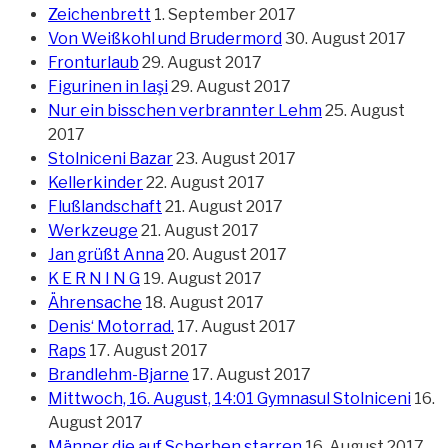
Zeichenbrett
1. September 2017
Von Weißkohl und Brudermord
30. August 2017
Fronturlaub
29. August 2017
Figurinen in Iaşi
29. August 2017
Nur ein bisschen verbrannter Lehm
25. August
2017
Stolniceni Bazar
23. August 2017
Kellerkinder
22. August 2017
Flußlandschaft
21. August 2017
Werkzeuge
21. August 2017
Jan grüßt Anna
20. August 2017
K E R N I N G
19. August 2017
Ährensache
18. August 2017
Denis‘ Motorrad.
17. August 2017
Raps
17. August 2017
Brandlehm-Bjarne
17. August 2017
Mittwoch, 16. August, 14:01 Gymnasul Stolniceni
16.
August 2017
Männer die auf Scherben starren
16. August 2017