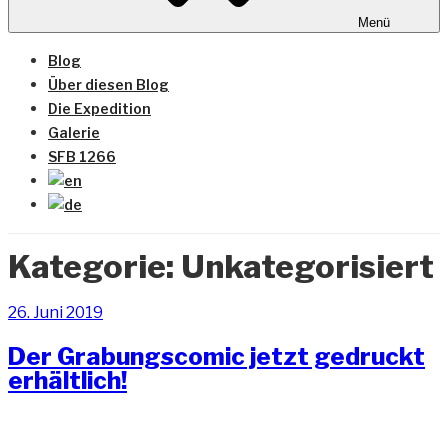
Menü
Blog
Über diesen Blog
Die Expedition
Galerie
SFB 1266
Kategorie:
Unkategorisiert
Veröffentlicht
26. Juni 2019
am
Der Grabungscomic jetzt gedruckt
erhältlich!