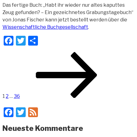
Das fertige Buch: „Habt ihr wieder nur altes kaputtes
Zeug gefunden? – Ein gezeichnetes Grabungstagebuch“
von Jonas Fischer kann jetzt bestellt werden über die
Wissenschaftliche Buchgesellschaft
.
Facebook
Twitter
Teilen
Seitennummerierung
Seite
Seite
Seite
Nächste
der
Seite
Beiträge
1
2
…
36
Facebook
Twitter
Feed
Neueste Kommentare