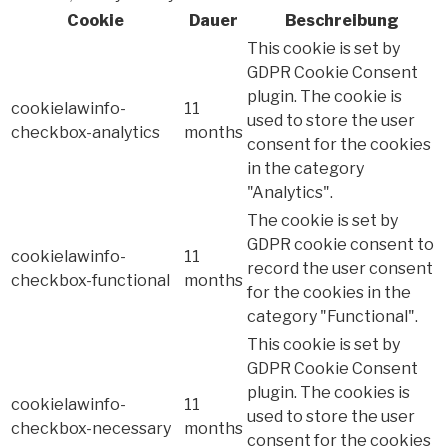
Cookie
Dauer
Beschreibung
This cookie is set by
GDPR Cookie Consent
plugin. The cookie is
cookielawinfo-
11
used to store the user
checkbox-analytics
months
consent for the cookies
in the category
"Analytics".
The cookie is set by
GDPR cookie consent to
cookielawinfo-
11
record the user consent
checkbox-functional
months
for the cookies in the
category "Functional".
This cookie is set by
GDPR Cookie Consent
plugin. The cookies is
cookielawinfo-
11
used to store the user
checkbox-necessary
months
consent for the cookies